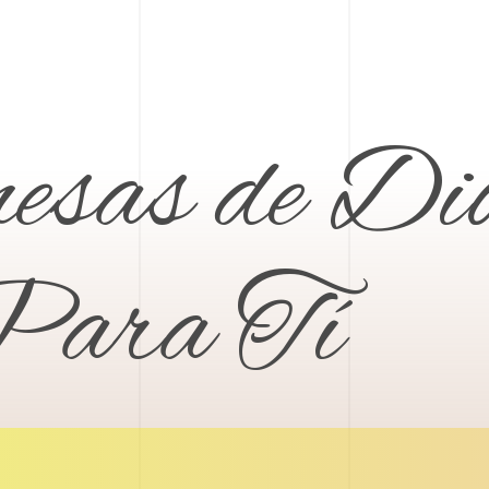
sas de Di
ara Tí