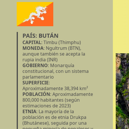
PAÍS:
BUTÁN
CAPITAL
: Timbu (Thimphu)
MONEDA
: Ngultrum (BTN),
aunque también se acepta la
rupia india (INR)
GOBIERNO
: Monarquía
constitucional, con un sistema
parlamentario
SUPERFICIE
:
Aproximadamente 38,394 km²
POBLACIÓN
: Aproximadamente
800,000 habitantes (según
estimaciones de 2023)
ETNIA
: La mayoría de la
población es de etnia Drukpa
(Bhutánese), seguida por una
pequeña minoría de nepaleses y