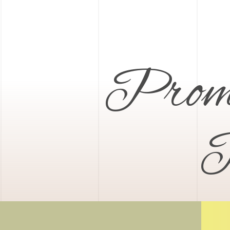
Prome
P